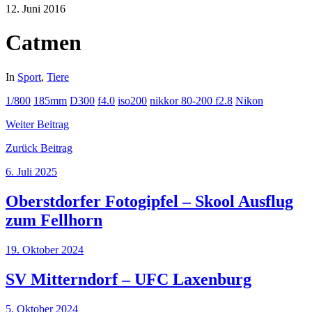
12. Juni 2016
Catmen
In
Sport
,
Tiere
1/800
185mm
D300
f4.0
iso200
nikkor 80-200 f2.8
Nikon
Weiter
Beitrag
Zurück
Beitrag
6. Juli 2025
Oberstdorfer Fotogipfel – Skool Ausflug
zum Fellhorn
19. Oktober 2024
SV Mitterndorf – UFC Laxenburg
5. Oktober 2024