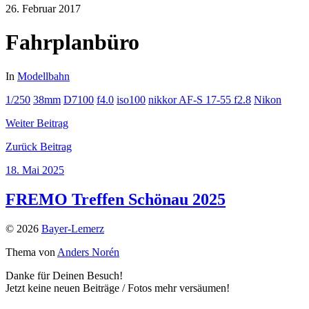
26. Februar 2017
Fahrplanbüro
In
Modellbahn
1/250
38mm
D7100
f4.0
iso100
nikkor AF-S 17-55 f2.8
Nikon
Weiter
Beitrag
Zurück
Beitrag
18. Mai 2025
FREMO Treffen Schönau 2025
© 2026
Bayer-Lemerz
Thema von
Anders Norén
Danke für Deinen Besuch!
Jetzt keine neuen Beiträge / Fotos mehr versäumen!